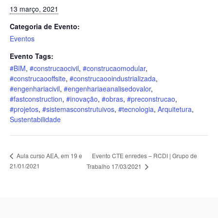
13 março, 2021
Categoria de Evento:
Eventos
Evento Tags:
#BIM
,
#construcaocivil
,
#construcaomodular
,
#construcaooffsite
,
#construcaooindustrializada
,
#engenhariacivil
,
#engenhariaeanalisedovalor
,
#fastconstruction
,
#inovação
,
#obras
,
#preconstrucao
,
#projetos
,
#sistemasconstrutuivos
,
#tecnologia
,
Arquitetura
,
Sustentabilidade
Evento CTE enredes – RCDI | Grupo de
Aula curso AEA, em 19 e
21/01/2021
Trabalho 17/03/2021