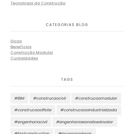
Tecnologia da Construção
CATEGORIAS BLOG
Dicas
Benefícios
Construção Modular
Curiosidades
TAGS
#BIM
#construcaocivil
#construcaomodular
#construcaooffsite
#construcaooindustrializada
#engenhariacivil
#engenhariaeanalisedovalor
#fastconstruction
#incorporadoras