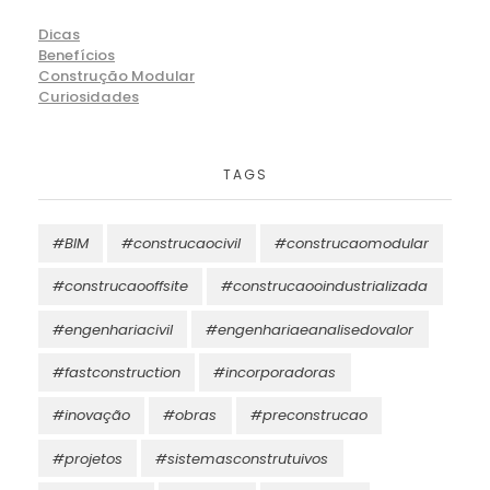
Dicas
Benefícios
Construção Modular
Curiosidades
TAGS
#BIM
#construcaocivil
#construcaomodular
#construcaooffsite
#construcaooindustrializada
#engenhariacivil
#engenhariaeanalisedovalor
#fastconstruction
#incorporadoras
#inovação
#obras
#preconstrucao
#projetos
#sistemasconstrutuivos