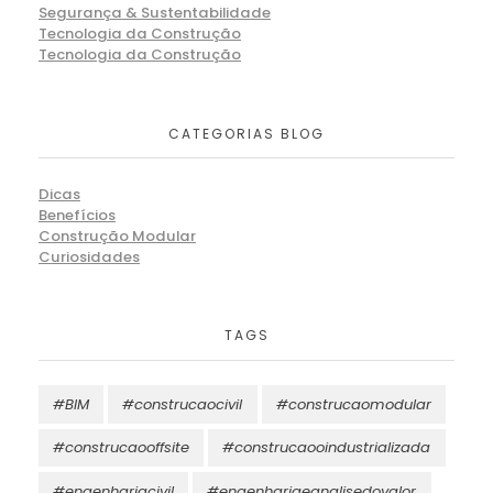
Segurança & Sustentabilidade
Tecnologia da Construção
Tecnologia da Construção
CATEGORIAS BLOG
Dicas
Benefícios
Construção Modular
Curiosidades
TAGS
#BIM
#construcaocivil
#construcaomodular
#construcaooffsite
#construcaooindustrializada
#engenhariacivil
#engenhariaeanalisedovalor