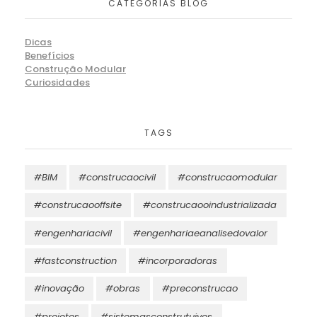
CATEGORIAS BLOG
Dicas
Benefícios
Construção Modular
Curiosidades
TAGS
#BIM
#construcaocivil
#construcaomodular
#construcaooffsite
#construcaooindustrializada
#engenhariacivil
#engenhariaeanalisedovalor
#fastconstruction
#incorporadoras
#inovação
#obras
#preconstrucao
#projetos
#sistemasconstrutuivos