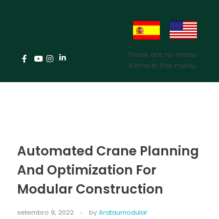
There are no menu
items in this menu.
Automated Crane Planning
And Optimization For
Modular Construction
setembro 9, 2022
by
Arataumodular