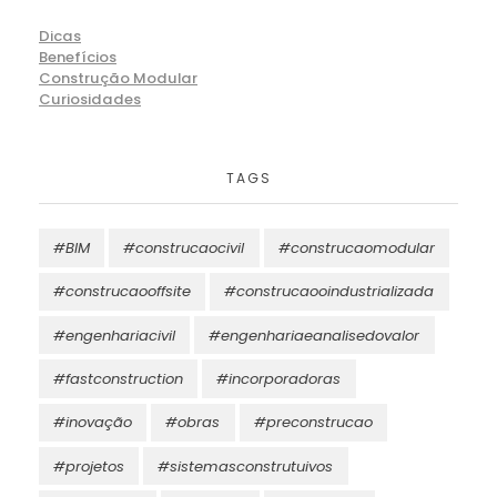
Dicas
Benefícios
Construção Modular
Curiosidades
TAGS
#BIM
#construcaocivil
#construcaomodular
#construcaooffsite
#construcaooindustrializada
#engenhariacivil
#engenhariaeanalisedovalor
#fastconstruction
#incorporadoras
#inovação
#obras
#preconstrucao
#projetos
#sistemasconstrutuivos