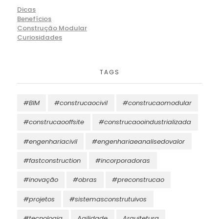
Dicas
Benefícios
Construção Modular
Curiosidades
TAGS
#BIM
#construcaocivil
#construcaomodular
#construcaooffsite
#construcaooindustrializada
#engenhariacivil
#engenhariaeanalisedovalor
#fastconstruction
#incorporadoras
#inovação
#obras
#preconstrucao
#projetos
#sistemasconstrutuivos
#tecnologia
Agilidade
Arquitetura