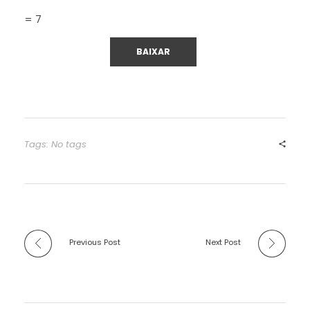
= 7
Tags: No tags
Previous Post
Next Post