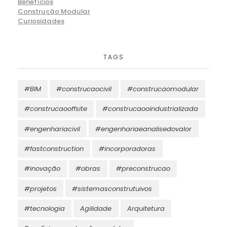
Benefícios
Construção Modular
Curiosidades
TAGS
#BIM
#construcaocivil
#construcaomodular
#construcaooffsite
#construcaooindustrializada
#engenhariacivil
#engenhariaeanalisedovalor
#fastconstruction
#incorporadoras
#inovação
#obras
#preconstrucao
#projetos
#sistemasconstrutuivos
#tecnologia
Agilidade
Arquitetura