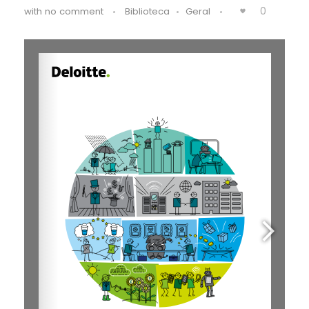
0
with
no comment
Biblioteca
Geral