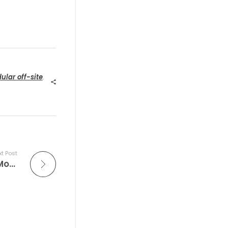
lar off-site
,
t Post
Benefícios e Vantagens da Construção Modular