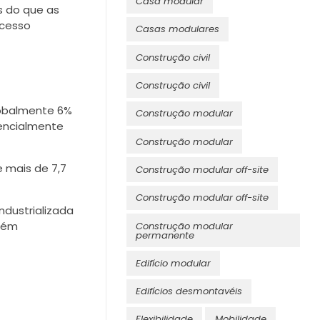
Casa modular
 do que as
ocesso
Casas modulares
Construção civil
Construção civil
lobalmente 6%
Construção modular
sencialmente
Construção modular
e mais de 7,7
Construção modular off-site
Construção modular off-site
ndustrializada
mbém
Construção modular
permanente
Edifício modular
Edifícios desmontavéis
Flexibilidade
Mobilidade