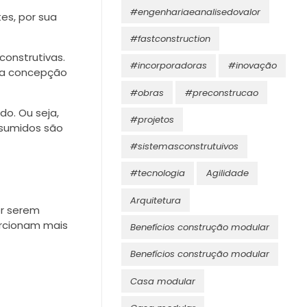
#engenhariaeanalisedovalor
es, por sua
#fastconstruction
construtivas.
#incorporadoras
#inovação
 a concepção
#obras
#preconstrucao
o. Ou seja,
#projetos
nsumidos são
#sistemasconstrutuivos
#tecnologia
Agilidade
Arquitetura
or serem
orcionam mais
Benefícios construção modular
Benefícios construção modular
Casa modular