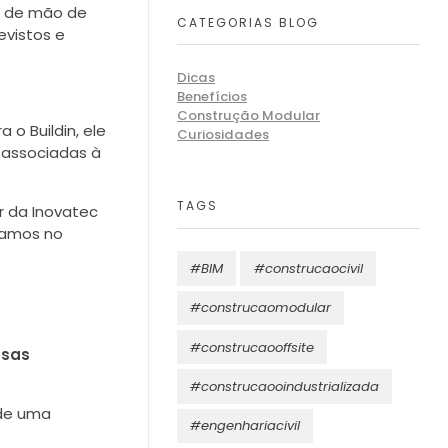
mo de mão de
CATEGORIAS BLOG
evistos e
Dicas
Benefícios
Construção Modular
 o Buildin, ele
Curiosidades
e associadas à
TAGS
r da Inovatec
tamos no
#BIM
#construcaocivil
#construcaomodular
#construcaooffsite
sas
#construcaooindustrializada
e uma
#engenhariacivil