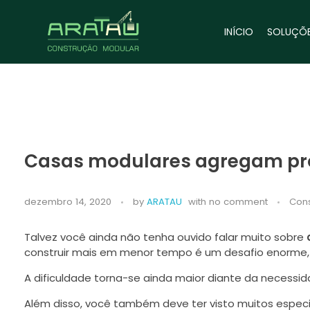
INÍCIO
SOLUÇÕ
Casas modulares agregam pro
dezembro 14, 2020
by
ARATAU
with
no comment
Con
Talvez você ainda não tenha ouvido falar muito sobre
c
construir mais em menor tempo é um desafio enorme,
A dificuldade torna-se ainda maior diante da necessida
Além disso, você também deve ter visto muitos espe