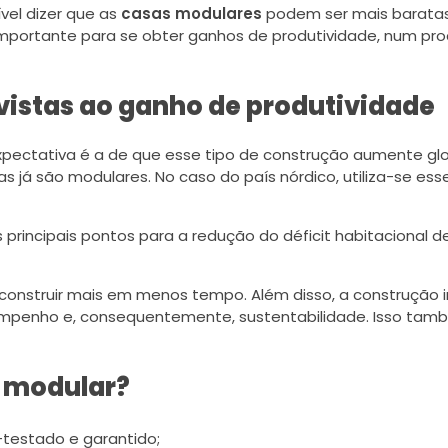
vel dizer que as
casas modulares
podem ser mais baratas
importante para se obter ganhos de produtividade, num pr
 vistas ao ganho de produtividade
expectativa é a de que esse tipo de construção aumente g
as já são modulares. No caso do país nórdico, utiliza-se es
s principais pontos para a redução do déficit habitacional d
el construir mais em menos tempo. Além disso, a construção i
sempenho e, consequentemente, sustentabilidade. Isso ta
o modular?
testado e garantido;