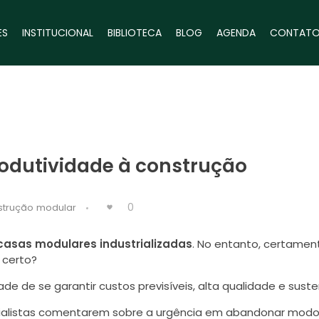
ES
INSTITUCIONAL
BIBLIOTECA
BLOG
AGENDA
CONTAT
dutividade à construção
0
strução modular
asas modulares industrializadas
. No entanto, certamen
 certo?
de de se garantir custos previsíveis, alta qualidade e suste
cialistas comentarem sobre a urgência em abandonar mod