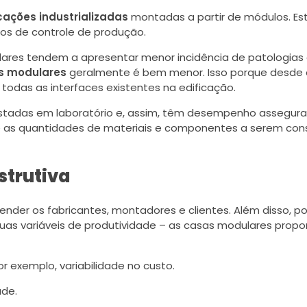
cações industrializadas
montadas a partir de módulos. Est
dos de controle de produção.
dulares tendem a apresentar menor incidência de patologias 
s modulares
geralmente é bem menor. Isso porque desde
das as interfaces existentes na edificação.
estadas em laboratório e, assim, têm desempenho assegurad
e as quantidades de materiais e componentes a serem co
strutiva
nder os fabricantes, montadores e clientes. Além disso, p
as variáveis de produtividade – as casas modulares prop
r exemplo, variabilidade no custo.
ade.