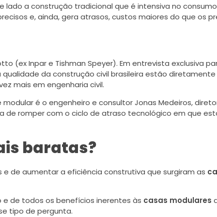
 de lado a construção tradicional que é intensiva no consu
cisos e, ainda, gera atrasos, custos maiores do que os pr
tto (ex Inpar e Tishman Speyer). Em entrevista exclusiva para
a qualidade da construção civil brasileira estão diretament
 vez mais em engenharia civil.
odular é o engenheiro e consultor Jonas Medeiros, direto
ira de romper com o ciclo de atraso tecnológico em que es
is baratas?
s e de aumentar a eficiência construtiva que surgiram as
ca
 e de todos os benefícios inerentes às
casas modulares
d
e tipo de pergunta.