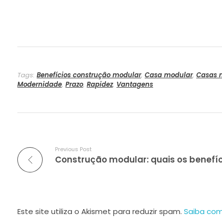
Tags:
Benefícios construção modular
,
Casa modular
,
Casas 
Modernidade
,
Prazo
,
Rapidez
,
Vantagens
Previous Post
Este site utiliza o Akismet para reduzir spam.
Saiba com