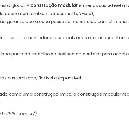
sto global. A
construção modular
é menos suscetível a f
o ocorre num ambiente industrial (
off-site
);
ação garante que a casa possa ser construída com alta efici
eiro e uso de montadores especializados e, consequenteme
 boa parte do trabalho se desloca do canteiro para acon
 customizada, flexível e expansível;
rada como uma construção limpa, a construção modular re
.
.buildin.com.br/)