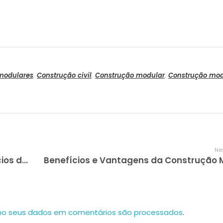
modulares
,
Construção civil
,
Construção modular
,
Construção modu
Nex
Construção modular: quais os benefícios dessa tendência para o setor?
o seus dados em comentários são processados
.